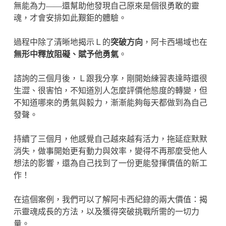
無能為力——還幫助他發現自己原來是個很勇敢的靈
魂，才會安排如此艱鉅的體驗。
過程中除了清晰地揭示Ｌ的
突破方向
，阿卡西場域也在
無形中釋放阻礙、賦予他勇氣
。
諮詢的三個月後，Ｌ跟我分享，剛開始練習表達時還很
生澀、很害怕，不知道別人怎麼評價他態度的轉變，但
不知道哪來的勇氣與毅力，漸漸能夠每天都做到為自己
發聲。
持續了三個月，他感覺自己越來越有活力，拖延症默默
消失，做事開始更有動力與效率，變得不再那麼受他人
想法的影響，還為自己找到了一份更能發揮價值的新工
作！
在這個案例，我們可以了解阿卡西紀錄的兩大價值：揭
示靈魂成長的方法，以及獲得突破挑戰所需的一切力
量。