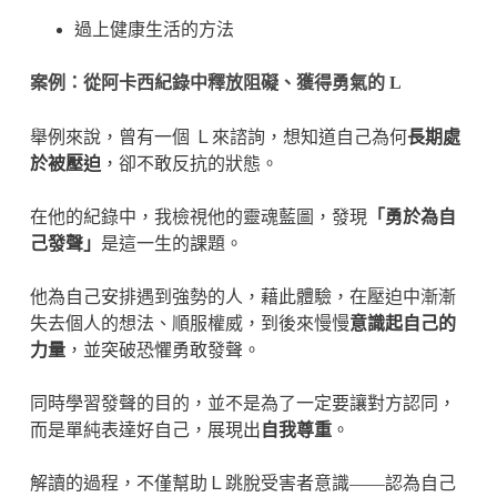
過上健康生活的方法
案例：從阿卡西紀錄中釋放阻礙、獲得勇氣的 L
舉例來說，曾有一個 Ｌ來諮詢，想知道自己為何
長期處
於被壓迫
，卻不敢反抗的狀態。
在他的紀錄中，我檢視他的靈魂藍圖，發現
「勇於為自
己發聲」
是這一生的課題。
他為自己安排遇到強勢的人，藉此體驗，在壓迫中漸漸
失去個人的想法、順服權威，到後來慢慢
意識起自己的
力量
，並突破恐懼勇敢發聲。
同時學習發聲的目的，並不是為了一定要讓對方認同，
而是單純表達好自己，展現出
自我尊重
。
解讀的過程，不僅幫助Ｌ跳脫受害者意識——認為自己