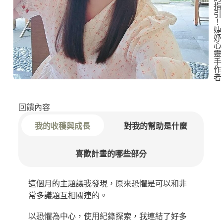
指
引
！
婕
妤
心
靈
手
作
者
回饋內容
我的收穫與成長
對我的幫助是什麼
喜歡計畫的哪些部分
這個月的主題讓我發現，原來恐懼是可以和非
常多議題互相關連的。
以恐懼為中心，使用紀錄探索，我連結了好多