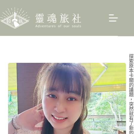
探
索
原
本
卡
關
的
議
題
，
突
然
就
有
了
新
的